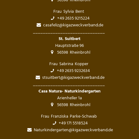
56598
Rheinbrohl
Frau
Sylvia
Bent
Frau Sylvia Bent
+49 2635 9215224
casafeliz@kigazweckverband.de
_____________________________
_____________
St. Suitbert
Hauptstraße 96
56598
Rheinbrohl
Frau
Sabrina
Kopper
Frau Sabrina Kopper
+49 2635 9232634
stsuitbert@kigazweckverband.de
_____________________________
_____________
Casa Natura- Naturkindergarten
Arienheller 1a
56598
Rheinbrohl
Frau
Franziska
Parke-Schwab
Frau Franziska Parke
+49 171 5518524
Naturkindergarten@kigazweckverband.de