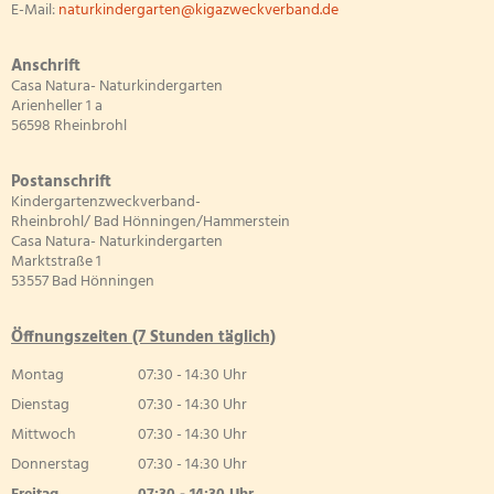
E-Mail:
naturkindergarten@kigazweckverband.de
Anschrift
Casa Natura- Naturkindergarten
Arienheller 1 a
56598 Rheinbrohl
Postanschrift
Kindergartenzweckverband-
Rheinbrohl/ Bad Hönningen/Hammerstein
Casa Natura- Naturkindergarten
Marktstraße 1
53557 Bad Hönningen
Öffnungszeiten (7 Stunden täglich)
Montag
07:30
-
14:30
Uhr
Von 07:30 bis 14:30 Uhr
Dienstag
07:30
-
14:30
Uhr
Von 07:30 bis 14:30 Uhr
Mittwoch
07:30
-
14:30
Uhr
Von 07:30 bis 14:30 Uhr
Donnerstag
07:30
-
14:30
Uhr
Von 07:30 bis 14:30 Uhr