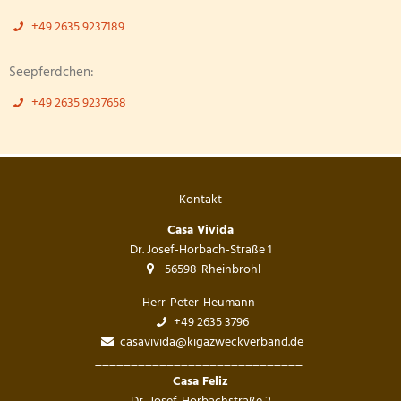
+49 2635 9237189
Seepferdchen:
+49 2635 9237658
Kontakt
Casa Vivida
Dr. Josef-Horbach-Straße 1
56598
Rheinbrohl
Herr
Peter
Heumann
Herr Peter Heumann
+49 2635 3796
casavivida@kigazweckverband.de
_____________________________
_____________
Casa Feliz