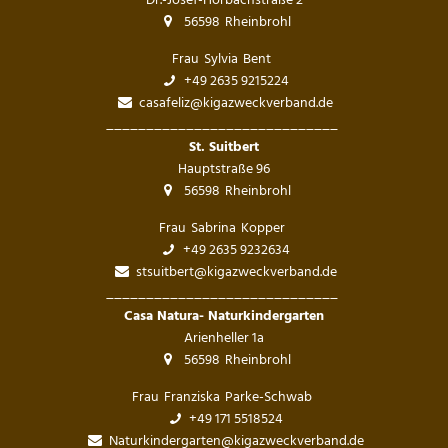
Dr.-Josef-Horbachstraße 2
56598
Rheinbrohl
Frau
Sylvia
Bent
Frau Sylvia Bent
+49 2635 9215224
casafeliz@kigazweckverband.de
_____________________________
_____________
St. Suitbert
Hauptstraße 96
56598
Rheinbrohl
Frau
Sabrina
Kopper
Frau Sabrina Kopper
+49 2635 9232634
stsuitbert@kigazweckverband.de
_____________________________
_____________
Casa Natura- Naturkindergarten
Arienheller 1a
56598
Rheinbrohl
Frau
Franziska
Parke-Schwab
Frau Franziska Parke
+49 171 5518524
Naturkindergarten@kigazweckverband.de