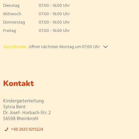
Von 07:00 bis 16:00 Uhr
Förderverein
Dienstag
07:00
-
16:00
Uhr
Aktuelles & Presse
Von 07:00 bis 16:00 Uhr
Mittwoch
07:00
-
16:00
Uhr
Von 07:00 bis 16:00 Uhr
Donnerstag
07:00
-
16:00
Uhr
Von 07:00 bis 16:00 Uhr
Freitag
07:00
-
16:00
Uhr
Von 07:00 bis 16:00 Uhr
Klicken, um weitere Öffnungs- oder Schließzeiten auszublenden
Geschlossen:
öffnet nächsten Montag um 07:00 Uhr
Kontakt
Kindergartenleitung
Sylvia Bent
Dr. Josef- Horbach-Str. 2
56598 Rheinbrohl
+49 2635 9215224